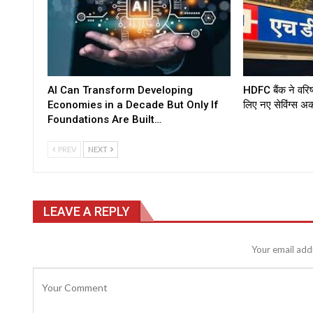
AI Can Transform Developing
HDFC बैंक ने वरिष
Economies in a Decade But Only If
लिए नए सेविंग्स अ
Foundations Are Built…
PREV
NEXT
LEAVE A REPLY
Your email addr