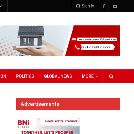
Sign In
ION
POLITICS
GLOBAL NEWS
MORE
Advertisements