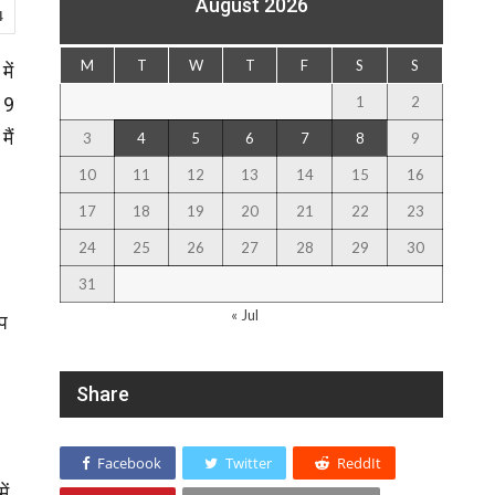
August 2026
4
M
T
W
T
F
S
S
ें
1
2
19
ैं
3
4
5
6
7
8
9
10
11
12
13
14
15
16
17
18
19
20
21
22
23
24
25
26
27
28
29
30
31
« Jul
आप
Share
Facebook
Twitter
ReddIt
ें