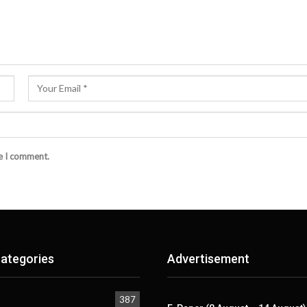
me I comment.
ategories
Advertisement
387