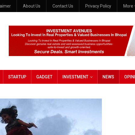
laimer
About Us
Contact Us
Privacy Policy
More
STARTUP
GADGET
INVESTMENT
NEWS
OPIN