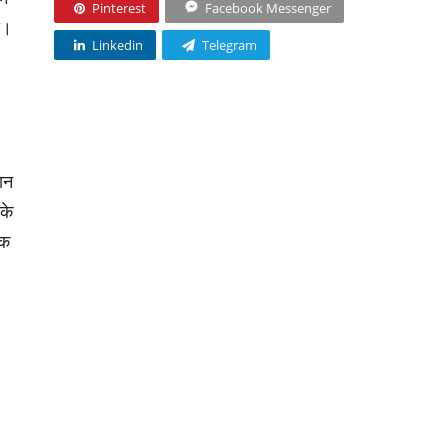
Pinterest
Facebook Messenger
ी।
Linkedin
Telegram
ान
के
िक