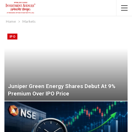
Home
Markets
IPO
Juniper Green Energy Shares Debut At 9%
Premium Over IPO Price