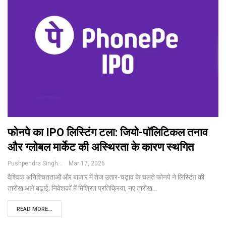
फोनपे का IPO लिस्टिंग टला: जियो-पॉलिटिकल तनाव
और ग्लोबल मार्केट की अस्थिरता के कारण स्थगित
Pushpendra Singh
Mar 17, 2026
वैश्विक अनिश्चितताओं और बाजार में तेज उतार-चढ़ाव के चलते फोनपे ने लिस्टिंग की
तारीख आगे बढ़ाई; निवेशकों में मिश्रित प्रतिक्रिया, नए तारीख
…
READ MORE...