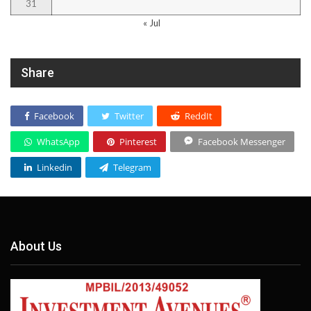
31
« Jul
Share
Facebook
Twitter
ReddIt
WhatsApp
Pinterest
Facebook Messenger
Linkedin
Telegram
About Us