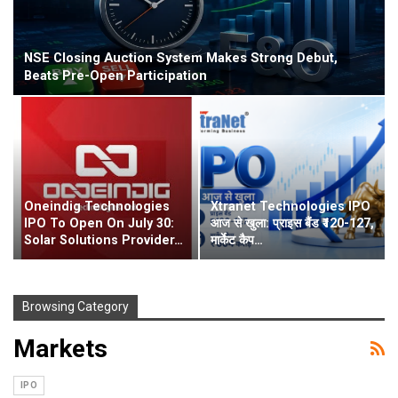
NSE Closing Auction System Makes Strong Debut,
Beats Pre-Open Participation
Oneindig Technologies
Xtranet Technologies IPO
IPO To Open On July 30:
आज से खुला: प्राइस बैंड ₹120-127,
Solar Solutions Provider…
मार्केट कैप…
Browsing Category
Markets
IPO