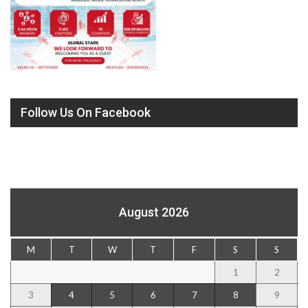
Follow Us On Facebook
August 2026
M
T
W
T
F
S
S
1
2
3
4
5
6
7
8
9