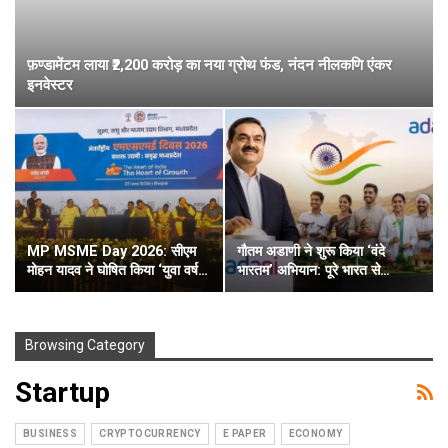
फ़ण्डामेंटम लाया ₹2,200 करोड़ का नया ग्रोथ फंड, नंदन नीलकणि एंकर
इनवेस्टर
MP MSME Day 2026: सीएम
गौतम अडाणी ने शुरू किया ‘वंदे
मोहन यादव ने घोषित किया ‘युवा वर्ष…
भारतम’ अभियान: पूरे भारत से…
Browsing Category
Startup
BUSINESS
CRYPTOCURRENCY
E PAPER
ECONOMY