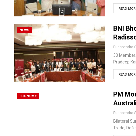
READ MORE
BNI Bho
NEWS
Radisso
30 Members 
Pradeep Kar
READ MORE
PM Modi
ECONOMY
Austral
Bilateral S
Trade, Defe