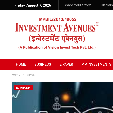
Share Your Story
Disclai
Friday, August 7, 2026
HOME
BUSINESS
E PAPER
MP INVESTMENTS
Home
NEWS
ECONOMY