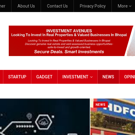
mer
About Us
Contact Us
Privacy Policy
More
STARTUP
GADGET
INVESTMENT
NEWS
OPIN
NEWS