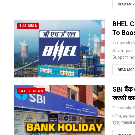
READ MORE
BHEL Co
BUSINESS
To Boo
Strategic P
Support Ind
READ MORE
SBI बैंक 
LATEST NEWS
जरूरी का
वीकेंड, हड़ताल
ब्रेक, ग्राहको