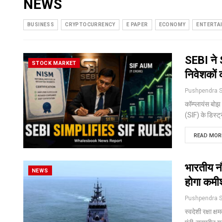
NEWS
BUSINESS
CRYPTOCURRENCY
E PAPER
ECONOMY
ENTERTA
SEBI ने S
STOCK MARKET
निवेशकों 
कॉम्प्लायंस बो
(SIF) के डिस्ट्र
READ MORE
भारतीय नौ
NEWS
होगा कम
स्वदेशी रक्षा क