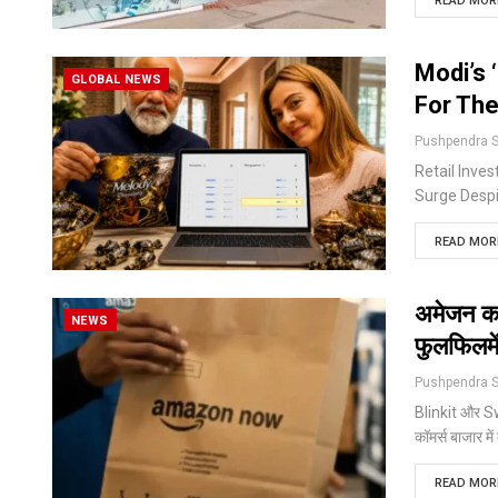
READ MORE
Modi’s 
GLOBAL NEWS
For The
Retail Inves
Surge Despi
READ MORE
अमेजन का 
NEWS
फुलफिलमेंट
Blinkit और Swi
कॉमर्स बाजार में
READ MORE