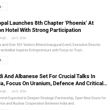
...
pal Launches 8th Chapter ‘Phoenix’ At
n Hotel With Strong Participation
Pushpendra Singh
Jul 9, 2026
and Over 50+ Visitors Attend Inaugural Event; Executive Director
ambelkar Inspires Entrepreneurs with Focus on Trust
…
...
 And Albanese Set For Crucial Talks In
ia, Focus On Uranium, Defence And Critical…
Pushpendra Singh
Jul 9, 2026
ummit Expected to Deepen Strategic Partnership, Open New Doors for
nce and Nuclear Cooperation Between India and
…