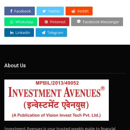
Facebook
Twitter
ReddIt
WhatsApp
Pinterest
Facebook Messenger
Linkedin
Telegram
About Us
Investment Avenues is your trusted weekly guide to financial