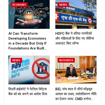
ECONOMY
NEWS
AI Can Transform
HDFC बैंक ने वरिष्ठ नागरिकों
Developing Economies
और महिलाओं के लिए नए सेविंग्स
in a Decade But Only If
अकाउंट किए लॉन्च
Foundations Are Built…
NEWS
BUSINESS
दिल्ली हाईकोर्ट ने पेटीएम पेमेंट्स
BEL पांच साल में जीरो मॉड्यूल
बैंक को बंद करने का आदेश दिया
आयात का लक्ष्य, स्वदेशीकरण नीति
का ऐलान जल्द: CMD मनोज…