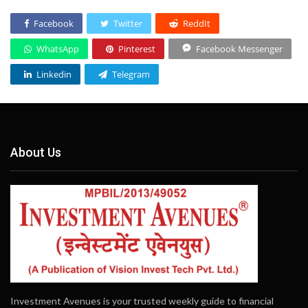
Facebook
Twitter
ReddIt
WhatsApp
Pinterest
Facebook Messenger
Linkedin
Telegram
About Us
Investment Avenues is your trusted weekly guide to financial