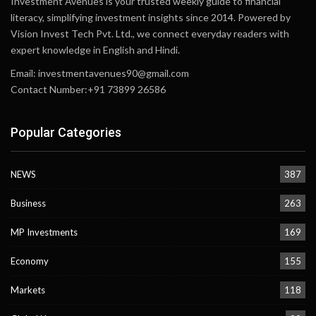
Investment Avenues is your trusted weekly guide to financial
literacy, simplifying investment insights since 2014. Powered by
Vision Invest Tech Pvt. Ltd., we connect everyday readers with
expert knowledge in English and Hindi.
Email:
investmentavenues90@gmail.com
Contact Number:+91 73899 26586
Popular Categories
NEWS
387
Business
263
MP Investments
169
Economy
155
Markets
118