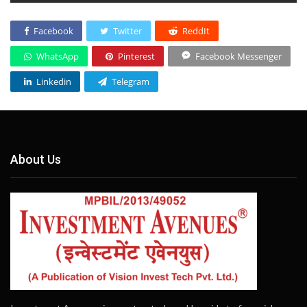
Facebook
Twitter
ReddIt
WhatsApp
Pinterest
Facebook Messenger
Linkedin
Telegram
About Us