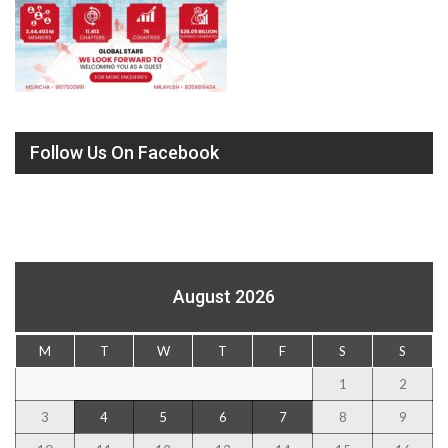
Follow Us On Facebook
August 2026
M
T
W
T
F
S
S
1
2
3
4
5
6
7
8
9