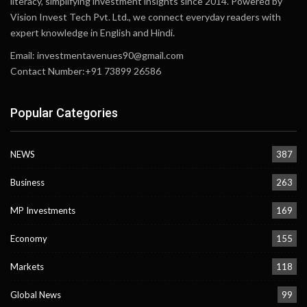
literacy, simplifying investment insights since 2014. Powered by
Vision Invest Tech Pvt. Ltd., we connect everyday readers with
expert knowledge in English and Hindi.
Email:
investmentavenues90@gmail.com
Contact Number:+91 73899 26586
Popular Categories
NEWS
387
Business
263
MP Investments
169
Economy
155
Markets
118
Global News
99