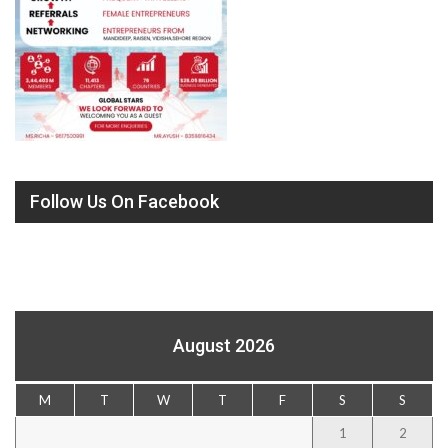
Follow Us On Facebook
August 2026
M
T
W
T
F
S
S
1
2