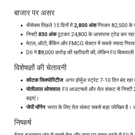
बाजार पर असर
सेंसेक्स पिछले 15 दिनों में
2,800 अंक
गिरकर 82,500 के 
निफ्टी
850 अंक
टूटकर 24,800 के आसपास ट्रेड कर रहा 
मेटल, ऑटो, बैंकिंग और FMCG सेक्टर में सबसे ज्यादा गिरा
DII ने ₹38,000 करोड़ की खरीदारी की, लेकिन FII बिकवाली 
विशेषज्ञों की चेतावनी
कोटक सिक्योरिटीज
: अगर होर्मुज स्ट्रेट 7-10 दिन बंद रह
मोतीलाल ओसवाल
: FII आउटफ्लो और तेल संकट से निफ्टी 2
बढ़ाएं।
जेपी मॉर्गन
: भारत के लिए तेल संकट सबसे बड़ा जोखिम है।
निष्कर्ष
ईरान-इजराइल जंग से कच्चे तेल और रुपए पर दबाव बढ़ने से FII ने 