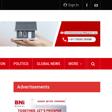
Sign In
ION
POLITICS
GLOBAL NEWS
MORE
Advertisements