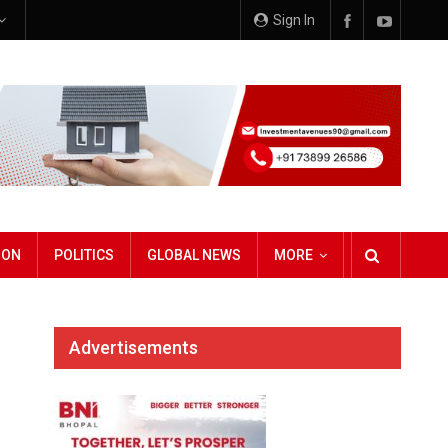
Sign In
ION
POLITICS
GLOBAL NEWS
MORE
Advertisements