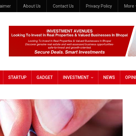
laimer
About Us
Contact Us
Privacy Policy
More
STARTUP
GADGET
INVESTMENT
NEWS
OPIN