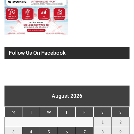
Follow Us On Facebook
August 2026
M
T
W
T
F
S
S
1
2
3
4
5
6
7
8
9