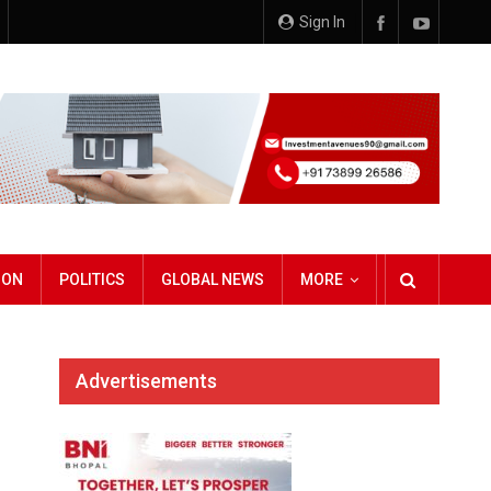
Sign In
ION
POLITICS
GLOBAL NEWS
MORE
Advertisements