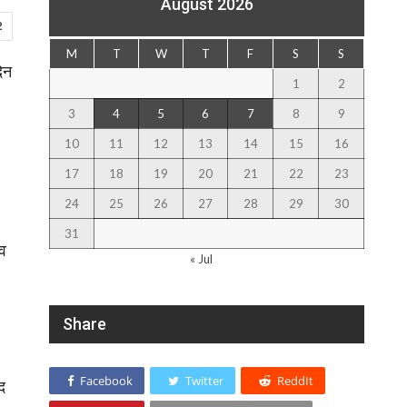
August 2026
2
M
T
W
T
F
S
S
िन
1
2
3
4
5
6
7
8
9
10
11
12
13
14
15
16
17
18
19
20
21
22
23
24
25
26
27
28
29
30
31
ाव
« Jul
Share
Facebook
Twitter
ReddIt
द