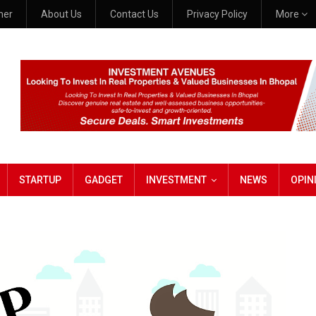
mer
About Us
Contact Us
Privacy Policy
More
STARTUP
GADGET
INVESTMENT
NEWS
OPIN