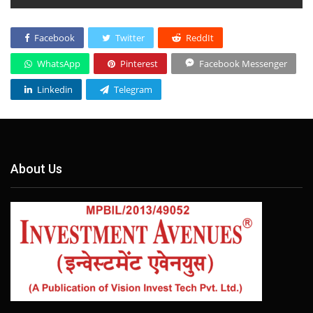
Facebook
Twitter
ReddIt
WhatsApp
Pinterest
Facebook Messenger
Linkedin
Telegram
About Us