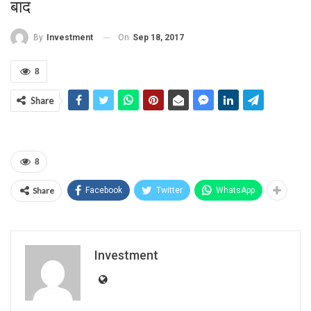
बाद
On
Sep 18, 2017
By
Investment
8
Share
8
Share
Facebook
Twitter
WhatsApp
Investment