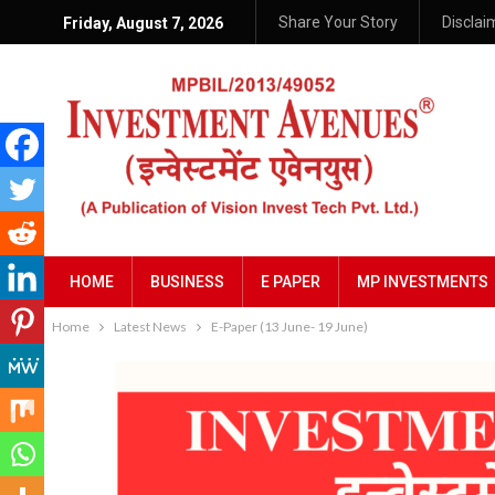
Share Your Story
Disclai
Friday, August 7, 2026
HOME
BUSINESS
E PAPER
MP INVESTMENTS
Home
Latest News
E-Paper (13 June- 19 June)