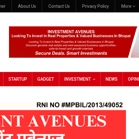
mer
About Us
Contact Us
Privacy Policy
More
STARTUP
GADGET
INVESTMENT
NEWS
OPIN