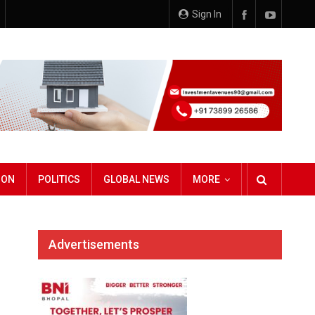
Sign In
ION
POLITICS
GLOBAL NEWS
MORE
Advertisements