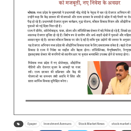
Epaper
Investment Avenues
Stock Market News
stock market 