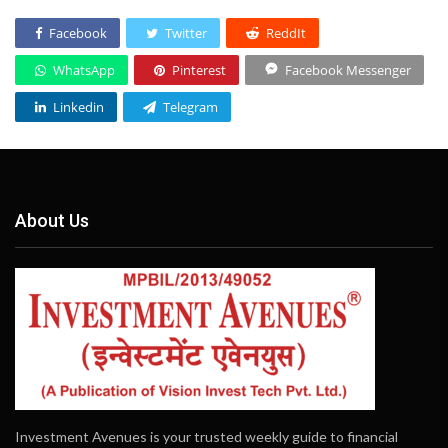
Facebook
Twitter
ReddIt
WhatsApp
Pinterest
Facebook Messenger
Linkedin
Telegram
About Us
Investment Avenues is your trusted weekly guide to financial