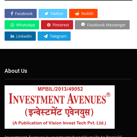
Facebook
Twitter
ReddIt
WhatsApp
Pinterest
Facebook Messenger
Linkedin
Telegram
About Us
Investment Avenues is your trusted weekly guide to financial