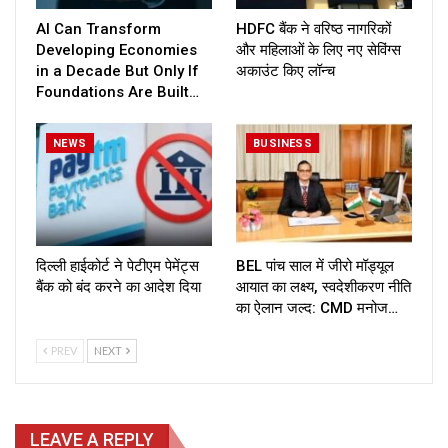
AI Can Transform
HDFC बैंक ने वरिष्ठ नागरिकों
Developing Economies
और महिलाओं के लिए नए सेविंग्स
in a Decade But Only If
अकाउंट किए लॉन्च
Foundations Are Built…
NEWS
BUSINESS
दिल्ली हाईकोर्ट ने पेटीएम पेमेंट्स
BEL पांच साल में जीरो मॉड्यूल
बैंक को बंद करने का आदेश दिया
आयात का लक्ष्य, स्वदेशीकरण नीति
का ऐलान जल्द: CMD मनोज…
PREV
NEXT
LEAVE A REPLY