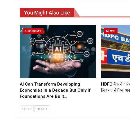
You Might Also Like
ECONOMY
NEWS
AI Can Transform Developing
HDFC बैंक ने वरिष
Economies in a Decade But Only If
लिए नए सेविंग्स अ
Foundations Are Built…
PREV
NEXT