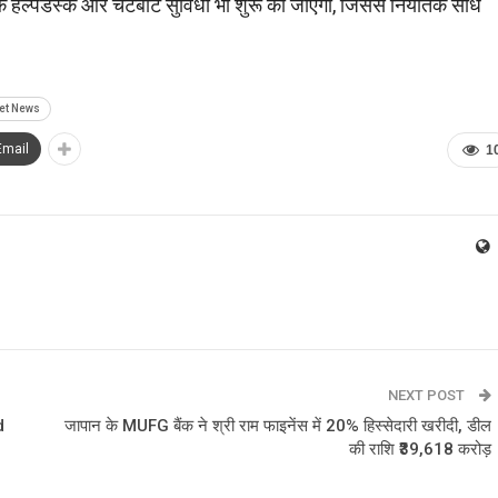
क हेल्पडेस्क और चैटबॉट सुविधा भी शुरू की जाएगी, जिससे निर्यातक सीधे
et News
Email
1
NEXT POST
d
जापान के MUFG बैंक ने श्री राम फाइनेंस में 20% हिस्सेदारी खरीदी, डील
की राशि ₹39,618 करोड़