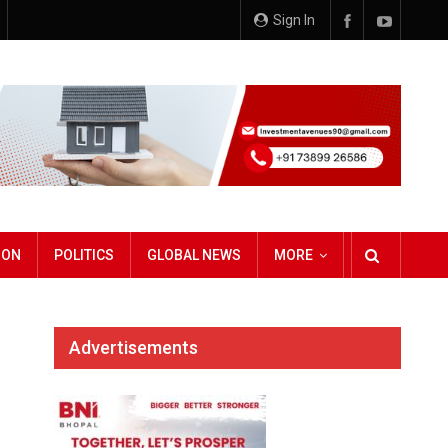
Sign In
ION
POLITICS
GLOBAL NEWS
MORE
Advertisements