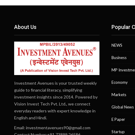
About Us
Popular C
NEWS
Business
MP Investme
Economy
Investment Avenues is your trusted weekly
guide to financial literacy, simplifying
Markets
investment insights since 2014. Powered by
Vision Invest Tech Pvt. Ltd., we connect
Global News
everyday readers with expert knowledge in
English and Hindi.
E Paper
Email:
investmentavenues90@gmail.com
Startup
Contact Number:+91 73899 26586