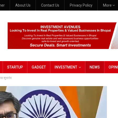
mer
About Us
Contact Us
Privacy Policy
More
STARTUP
GADGET
INVESTMENT
NEWS
OPIN
िया शुभारंभ