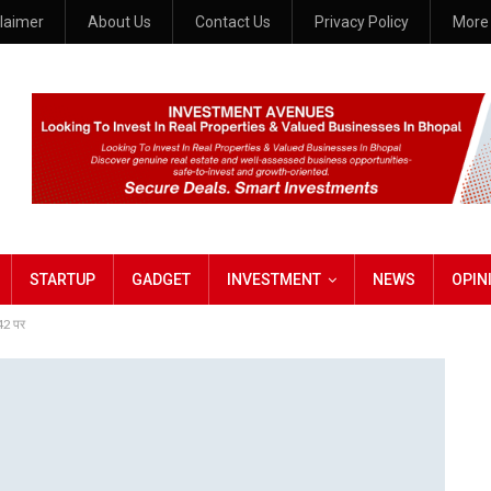
claimer
About Us
Contact Us
Privacy Policy
Mor
STARTUP
GADGET
INVESTMENT
NEWS
OPIN
442 पर