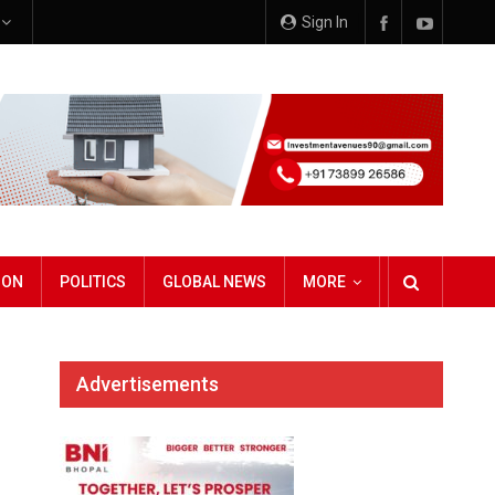
e
Sign In
ION
POLITICS
GLOBAL NEWS
MORE
Advertisements