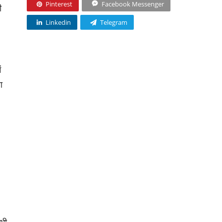
Pinterest
Facebook Messenger
ी
Linkedin
Telegram
ं
ा