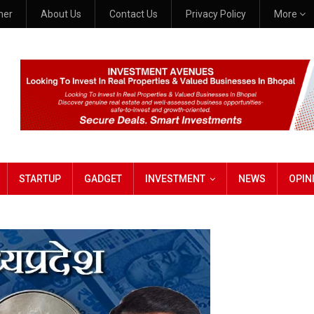
mer
About Us
Contact Us
Privacy Policy
More
STARTUP
GADGET
INVESTMENT
NEWS
OPIN