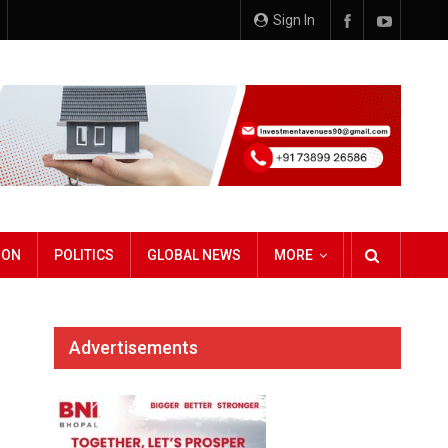
Sign In
ION
POLITICS
GLOBAL NEWS
MORE
Advertisements