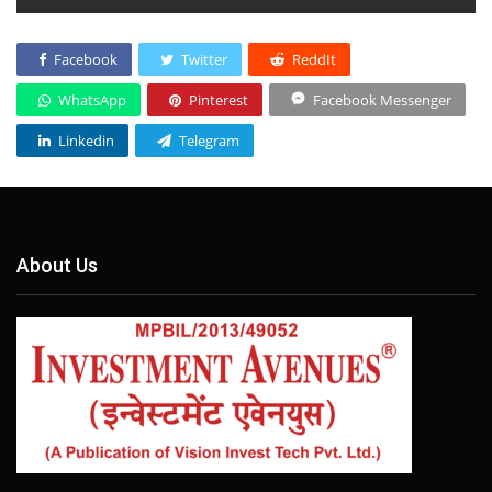
Facebook
Twitter
ReddIt
WhatsApp
Pinterest
Facebook Messenger
Linkedin
Telegram
About Us