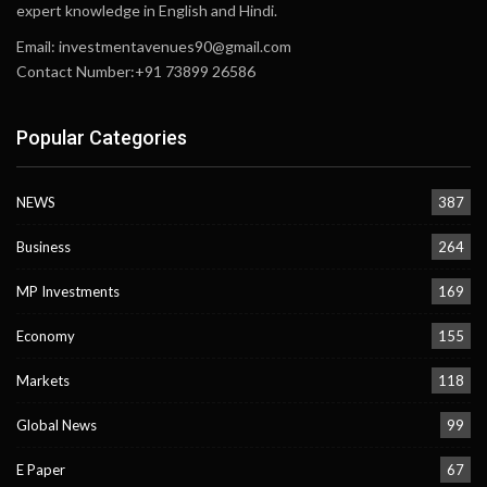
expert knowledge in English and Hindi.
Email:
investmentavenues90@gmail.com
Contact Number:+91 73899 26586
Popular Categories
NEWS
387
Business
264
MP Investments
169
Economy
155
Markets
118
Global News
99
E Paper
67