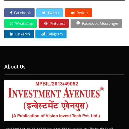
Facebook
Twitter
ReddIt
WhatsApp
Pinterest
Facebook Messenger
Linkedin
Telegram
About Us
Investment Avenues is your trusted weekly guide to financial