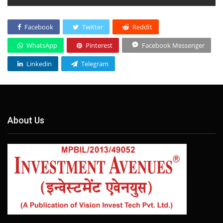
Facebook
Twitter
ReddIt
WhatsApp
Pinterest
Facebook Messenger
Linkedin
Telegram
About Us