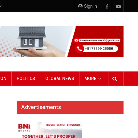
Sign In
ION
POLITICS
GLOBAL NEWS
MORE
Advertisements