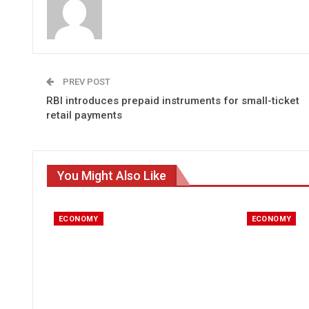
PREV POST
RBI introduces prepaid instruments for small-ticket
retail payments
You Might Also Like
ECONOMY
ECONOMY