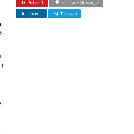
Pinterest
Facebook Messenger
Linkedin
Telegram
ं
5
ा
े।
9