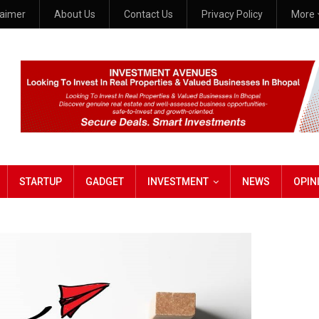
laimer
About Us
Contact Us
Privacy Policy
More
STARTUP
GADGET
INVESTMENT
NEWS
OPIN