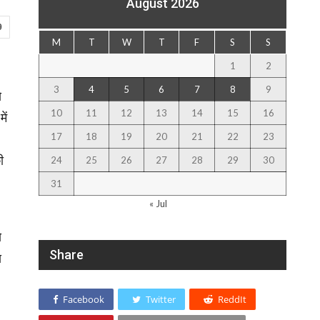
August 2026
9
M
T
W
T
F
S
S
1
2
3
4
5
6
7
8
9
े
10
11
12
13
14
15
16
ें
17
18
19
20
21
22
23
ी
24
25
26
27
28
29
30
31
« Jul
े
Share
स
Facebook
Twitter
ReddIt