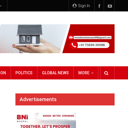
Sign In
ION
POLITICS
GLOBAL NEWS
MORE
Advertisements