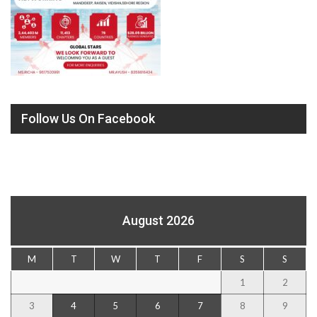
Follow Us On Facebook
August 2026
M
T
W
T
F
S
S
1
2
3
4
5
6
7
8
9