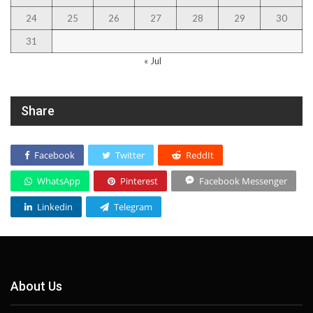
24
25
26
27
28
29
30
31
« Jul
Share
Facebook
Twitter
ReddIt
WhatsApp
Pinterest
Facebook Messenger
Linkedin
Telegram
About Us