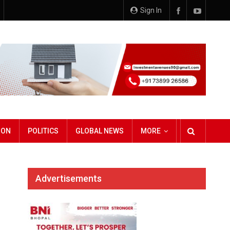
Sign In
ION
POLITICS
GLOBAL NEWS
MORE
Advertisements