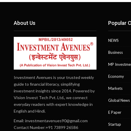
About Us
Popular C
NEWS
Business
MP Investme
Economy
Investment Avenues is your trusted weekly
guide to financial literacy, simplifying
Markets
investment insights since 2014. Powered by
Vision Invest Tech Pvt. Ltd., we connect
Global News
everyday readers with expert knowledge in
English and Hindi.
E Paper
Email:
investmentavenues90@gmail.com
Startup
Contact Number:+91 73899 26586