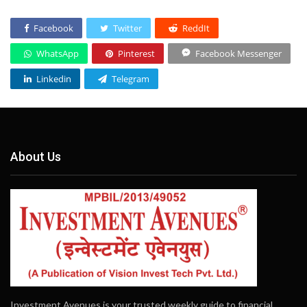
Facebook
Twitter
ReddIt
WhatsApp
Pinterest
Facebook Messenger
Linkedin
Telegram
About Us
Investment Avenues is your trusted weekly guide to financial