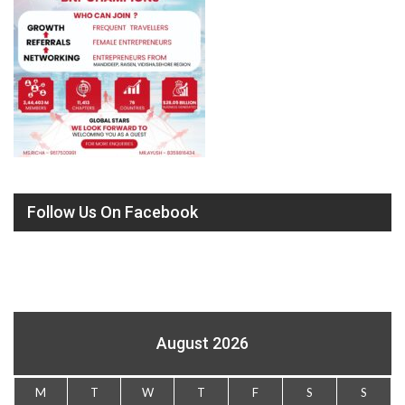
Follow Us On Facebook
August 2026
M
T
W
T
F
S
S