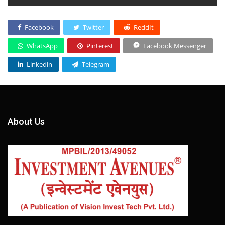
Facebook
Twitter
ReddIt
WhatsApp
Pinterest
Facebook Messenger
Linkedin
Telegram
About Us