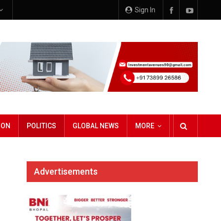
Sign In
ION
POLITICS
GLOBAL NEWS
MORE
Advertisements