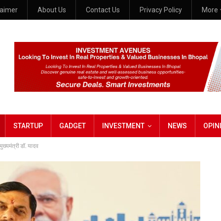
laimer
About Us
Contact Us
Privacy Policy
More
STARTUP
GADGET
INVESTMENT
NEWS
OPIN
ुख्यमंत्री डॉ. यादव