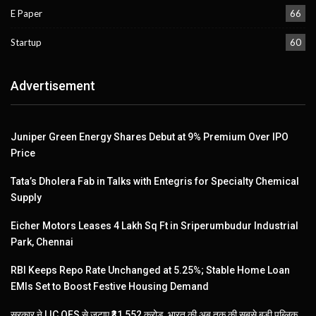
E Paper
66
Startup
60
Advertisement
Juniper Green Energy Shares Debut at 9% Premium Over IPO
Price
Tata’s Dholera Fab in Talks with Entegris for Specialty Chemical
Supply
Eicher Motors Leases 4 Lakh Sq Ft in Sriperumbudur Industrial
Park, Chennai
RBI Keeps Repo Rate Unchanged at 5.25%; Stable Home Loan
EMIs Set to Boost Festive Housing Demand
सरकार ने LIC OFS से जुटाए ₹31,552 करोड़, भारत की अब तक की सबसे बड़ी पब्लिक