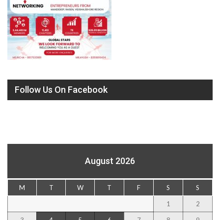
Follow Us On Facebook
August 2026
M
T
W
T
F
S
S
1
2
3
4
5
6
7
8
9