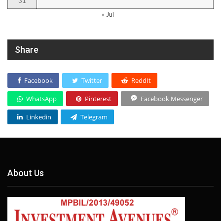
31
« Jul
Share
Facebook
Twitter
ReddIt
WhatsApp
Pinterest
Facebook Messenger
Linkedin
Telegram
About Us