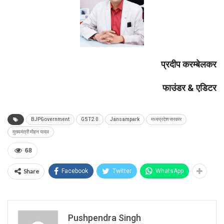
प्रदीप करम्बेलकर
फाउंडर & एडिटर
BJPGovernment
GST2.0
Jansampark
मध्यप्रदेश सरकार
मुख्यमंत्री मोहन यादव
68
Share
Facebook
Twitter
WhatsApp
Pushpendra Singh