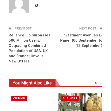
PREV POST
NEXT POST
Reliance Jio Surpasses
Investment Avenues E-
500 Million Users,
Paper (06 September to
Outpacing Combined
12 September)
Population of USA, UK,
and France; Unveils
New Offers
You Might Also Like
All
OPINION
BUSINESS