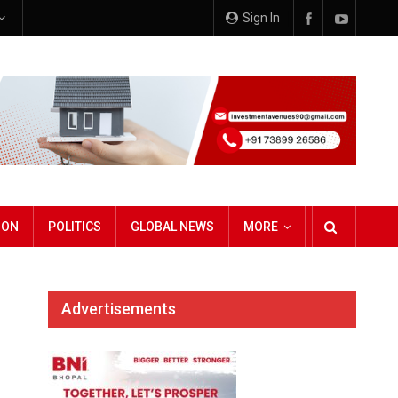
Sign In
ION
POLITICS
GLOBAL NEWS
MORE
Advertisements