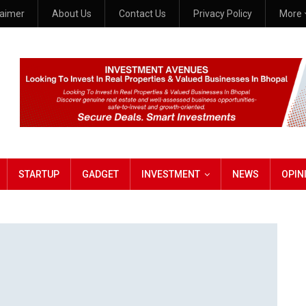
laimer
About Us
Contact Us
Privacy Policy
More
STARTUP
GADGET
INVESTMENT
NEWS
OPIN