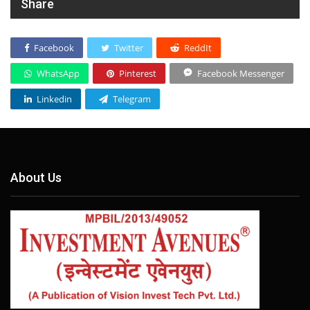
Share
Facebook
Twitter
ReddIt
WhatsApp
Pinterest
Facebook Messenger
Linkedin
Telegram
About Us