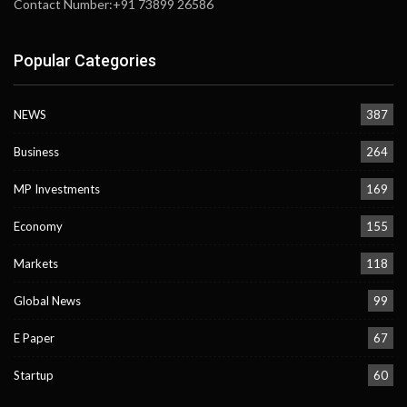
Contact Number:+91 73899 26586
Popular Categories
NEWS
387
Business
264
MP Investments
169
Economy
155
Markets
118
Global News
99
E Paper
67
Startup
60