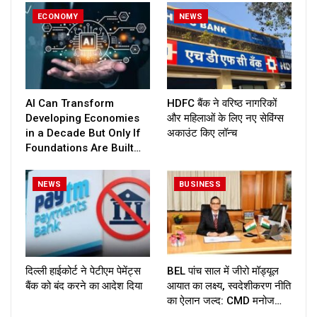
ECONOMY
NEWS
AI Can Transform
HDFC बैंक ने वरिष्ठ नागरिकों
Developing Economies
और महिलाओं के लिए नए सेविंग्स
in a Decade But Only If
अकाउंट किए लॉन्च
Foundations Are Built…
NEWS
BUSINESS
दिल्ली हाईकोर्ट ने पेटीएम पेमेंट्स
BEL पांच साल में जीरो मॉड्यूल
बैंक को बंद करने का आदेश दिया
आयात का लक्ष्य, स्वदेशीकरण नीति
का ऐलान जल्द: CMD मनोज…