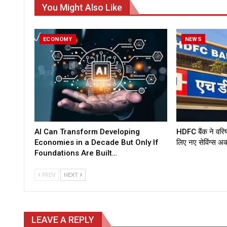
You Might Also Like
ECONOMY
NEWS
AI Can Transform Developing
HDFC बैंक ने वरिष
Economies in a Decade But Only If
लिए नए सेविंग्स अ
Foundations Are Built…
PREV
NEXT
LEAVE A REPLY