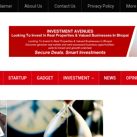
claimer
About Us
Contact Us
Privacy Policy
Mor
STARTUP
GADGET
INVESTMENT
NEWS
OPIN