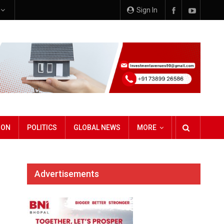
e
Sign In
ION
POLITICS
GLOBAL NEWS
MORE
Advertisements