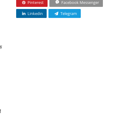
Pinterest
Facebook Messenger
Linkedin
Telegram
क
ो