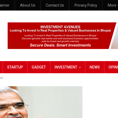
laimer
About Us
Contact Us
Privacy Policy
More
STARTUP
GADGET
INVESTMENT
NEWS
OPIN
्थिर