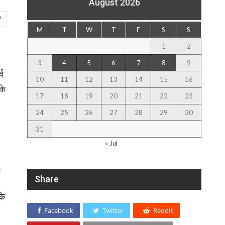
August 2026
7
M
T
W
T
F
S
S
1
2
3
4
5
6
7
8
9
्व
10
11
12
13
14
15
16
के
17
18
19
20
21
22
23
24
25
26
27
28
29
30
31
« Jul
,
Share
के
Facebook
Twitter
ReddIt