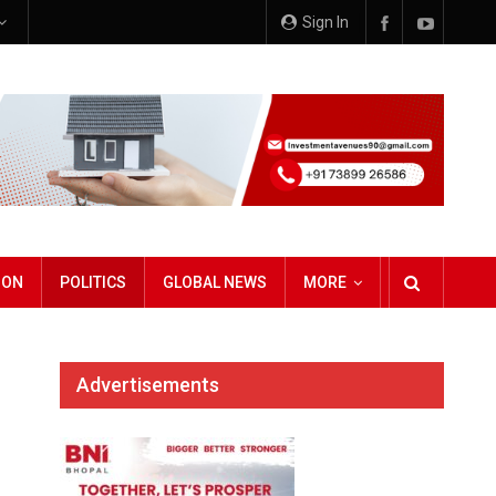
Sign In
ION
POLITICS
GLOBAL NEWS
MORE
Advertisements