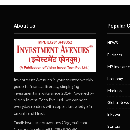
About Us
Popular C
NEWS
Business
MP Investme
Economy
Investment Avenues is your trusted weekly
guide to financial literacy, simplifying
Markets
investment insights since 2014. Powered by
Vision Invest Tech Pvt. Ltd., we connect
Global News
everyday readers with expert knowledge in
English and Hindi.
E Paper
Email:
investmentavenues90@gmail.com
Startup
Contact Number:+91 73899 26586