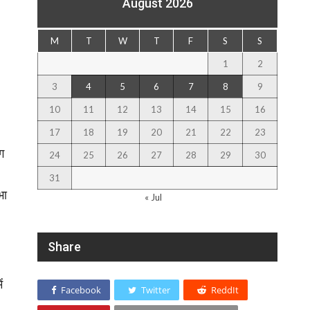
August 2026
M
T
W
T
F
S
S
1
2
3
4
5
6
7
8
9
10
11
12
13
14
15
16
17
18
19
20
21
22
23
ग
24
25
26
27
28
29
30
31
भा
« Jul
Share
ं
Facebook
Twitter
ReddIt