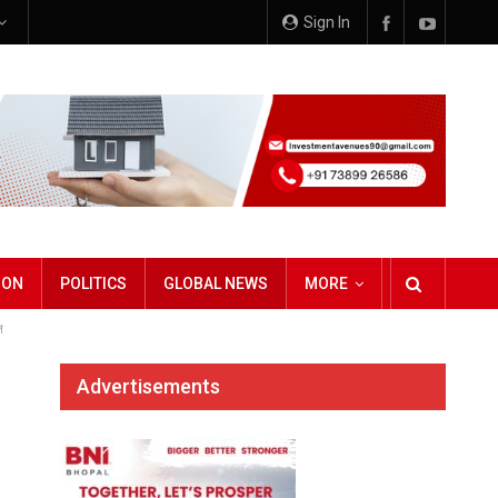
Sign In
ION
POLITICS
GLOBAL NEWS
MORE
त
Advertisements