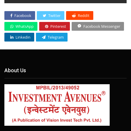
Facebook
Twitter
ReddIt
WhatsApp
Pinterest
Facebook Messenger
Linkedin
Telegram
About Us