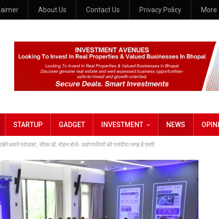
laimer
About Us
Contact Us
Privacy Policy
More
STARTUP
GADGET
INVESTMENT
NEWS
OPIN
खेंगे हमारे प्रोडक्ट, सीएम डॉ. मोहन बोले- उद्योगपतियों की पसंदीदा जगह है एमपी