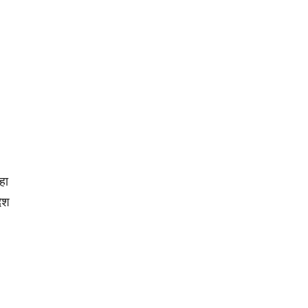
हा
देश