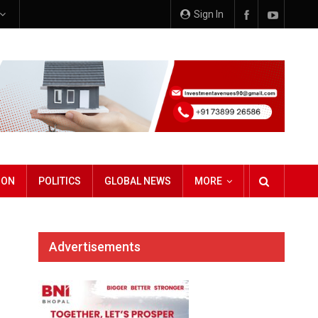
Sign In
ION
POLITICS
GLOBAL NEWS
MORE
Advertisements