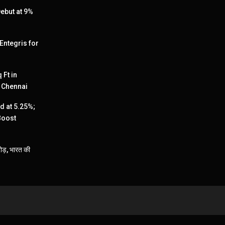
ebut at 9%
 Entegris for
 Ft in
, Chennai
 at 5.25%;
Boost
ड़, भारत की