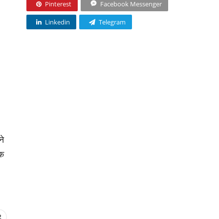
Pinterest
Facebook Messenger
Linkedin
Telegram
ने
ंक
2