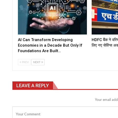
AI Can Transform Developing
HDFC बैंक ने वरिष
Economies in a Decade But Only If
लिए नए सेविंग्स अ
Foundations Are Built…
PREV
NEXT
LEAVE A REPLY
Your email addr