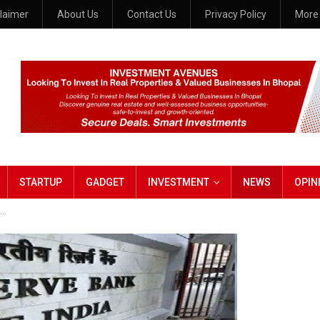
claimer
About Us
Contact Us
Privacy Policy
Mor
STARTUP
GADGET
INVESTMENT
NEWS
OPIN
….