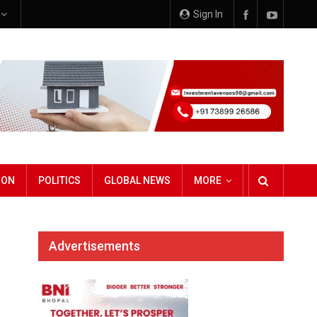
e
Sign In
ION
POLITICS
GLOBAL NEWS
MORE
Advertisements