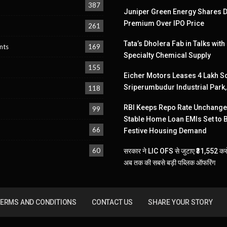
387
Juniper Green Energy Shares D
Premium Over IPO Price
261
Tata’s Dholera Fab in Talks with
nts
169
Specialty Chemical Supply
155
Eicher Motors Leases 4 Lakh Sq
Sriperumbudur Industrial Park
118
RBI Keeps Repo Rate Unchanged
99
Stable Home Loan EMIs Set to 
66
Festive Housing Demand
60
सरकार ने LIC OFS से जुटाए ₹31,552 करो
अब तक की सबसे बड़ी पब्लिक ऑफरिंग
ERMS AND CONDITIONS
CONTACT US
SHARE YOUR STORY