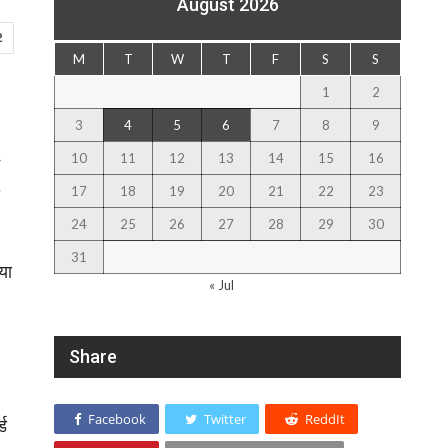
August 2026
2
M
T
W
T
F
S
S
1
2
3
4
5
6
7
8
9
10
11
12
13
14
15
16
17
18
19
20
21
22
23
24
25
26
27
28
29
30
31
या
« Jul
Share
Facebook
Twitter
ReddIt
्ड