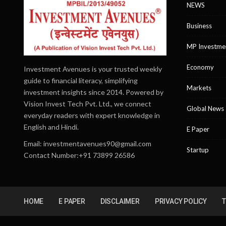
NEWS
Business
MP Investme
Economy
Investment Avenues is your trusted weekly
guide to financial literacy, simplifying
Markets
investment insights since 2014. Powered by
Vision Invest Tech Pvt. Ltd., we connect
Global News
everyday readers with expert knowledge in
English and Hindi.
E Paper
Email:
investmentavenues90@gmail.com
Startup
Contact Number:+91 73899 26586
HOME
E PAPER
DISCLAIMER
PRIVACY POLICY
T