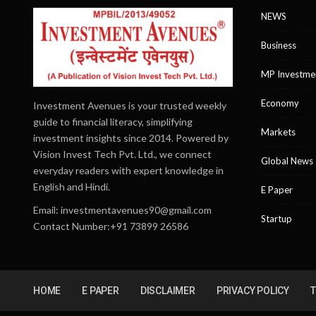
NEWS
Business
MP Investme
Economy
Investment Avenues is your trusted weekly
guide to financial literacy, simplifying
Markets
investment insights since 2014. Powered by
Vision Invest Tech Pvt. Ltd., we connect
Global News
everyday readers with expert knowledge in
English and Hindi.
E Paper
Email:
investmentavenues90@gmail.com
Startup
Contact Number:+91 73899 26586
HOME
E PAPER
DISCLAIMER
PRIVACY POLICY
T