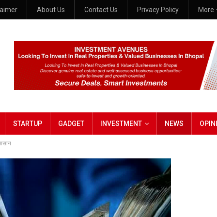
laimer
About Us
Contact Us
Privacy Policy
More
STARTUP
GADGET
INVESTMENT
NEWS
OPIN
 आसान