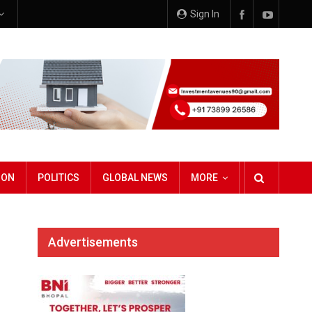
Sign In
ION
POLITICS
GLOBAL NEWS
MORE
Advertisements