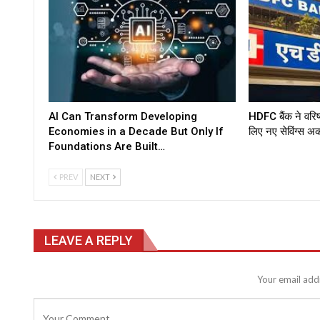
AI Can Transform Developing
HDFC बैंक ने वरिष
Economies in a Decade But Only If
लिए नए सेविंग्स अ
Foundations Are Built…
PREV
NEXT
LEAVE A REPLY
Your email addr