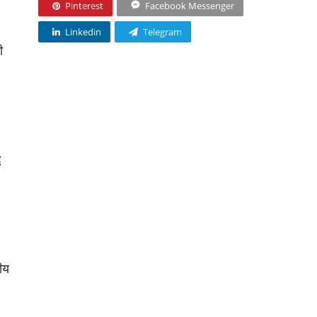
Pinterest
Facebook Messenger
Linkedin
Telegram
ी
ि
ीय